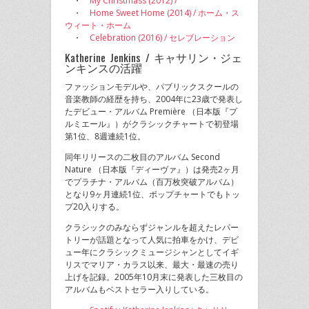
・
My Christmass (2012) /
・
Home Sweet Home (2014) / ホーム・ス
ウィート・ホーム
・
Celebration (2016) / セレブレーション
Katherine Jenkins / キャサリン・ジェ
ンキンスの活躍
ファッションモデルや、パブリックスクールの
音楽教師の経歴を持ち、2004年に23歳で発表し
たデビュー・アルバム Première （日本版『プ
ルミエール』）がクラシックチャートで初登場
第1位、8週連続1位。
同年リリースの二枚目のアルバム Second
Nature （日本版『ディーヴァ』）は発売2ヶ月
でプラチナ・アルバム（百万枚突破アルバム）
となり9ヶ月連続1位、ポップチャートでもトッ
プ20入りする。
クラシックのみならずジャンルを超えたレパー
トリーが話題となって人気に拍車をかけ、デビ
ュー年にクラシックミュージシャンとしてイギ
リスでマリア・カラス以来、最大・最速の売り
上げを記録。2005年10月末に発表した三枚目の
アルバムもベストセラー入りしている。