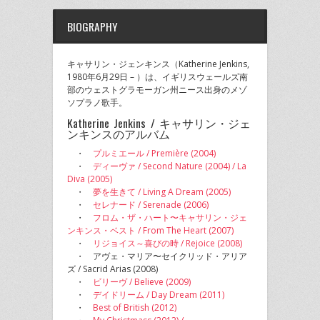
BIOGRAPHY
キャサリン・ジェンキンス（Katherine Jenkins,
1980年6月29日 – ）は、イギリスウェールズ南
部のウェストグラモーガン州ニース出身のメゾ
ソプラノ歌手。
Katherine Jenkins / キャサリン・ジェ
ンキンスのアルバム
・
プルミエール / Première (2004)
・
ディーヴァ / Second Nature (2004) / La
Diva (2005)
・
夢を生きて / Living A Dream (2005)
・
セレナード / Serenade (2006)
・
フロム・ザ・ハート〜キャサリン・ジェ
ンキンス・ベスト / From The Heart (2007)
・
リジョイス～喜びの時 / Rejoice (2008)
・ アヴェ・マリア〜セイクリッド・アリア
ズ / Sacrid Arias (2008)
・
ビリーヴ / Believe (2009)
・
デイドリーム / Day Dream (2011)
・
Best of British (2012)