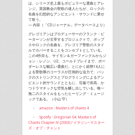
は、シリーズ史上最もポピュラーな選曲とアレ
ンジ。英国教会の聖歌の達人たちが、ロックの
名曲を幻想的なアンビエント・サウンドに乗せ
て歌う。
— 内容（「CDジャーナル」データベースより）
グレゴリアンはプロデューサーのフランク・ピ
ーターソンが主宰するプロジェクトで、ポップ
スやロックの名曲を、グレゴリア聖歌のスタイ
ルでカバーすることをコンセプトとしている。
この4作目も、サイモン＆ガーファンクルからジ
ョン・レノン、U2、コールドプレイまで、ボー
ダーレスな幅広い選曲だ。とにかく総勢14人に
よる聖歌隊のコーラスが圧倒的な迫力で、バッ
クのストリングスとプログラミングによるアン
ビエント的サウンドとともに、荘厳で崇高、か
つドラマチックな空気を醸し出している。唯一
無二のスタイルをもったヒーリング・ミュージ
ックである。（小山 守）
・
amazon : Masters of chants 4
・
Spotify : Gregorian 04. Masters of
Chants Chapter IV (2003) / イマジン~マスター
ズ・オブ・チャント