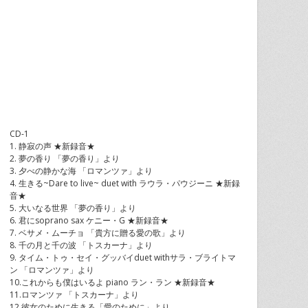
CD-1
1. 静寂の声 ★新録音★
2. 夢の香り 「夢の香り」より
3. 夕べの静かな海 「ロマンツァ」より
4. 生きる~Dare to live~ duet with ラウラ・パウジーニ ★新録
音★
5. 大いなる世界 「夢の香り」より
6. 君にsoprano sax ケニー・G ★新録音★
7. ベサメ・ムーチョ 「貴方に贈る愛の歌」より
8. 千の月と千の波 「トスカーナ」より
9. タイム・トゥ・セイ・グッバイduet withサラ・ブライトマ
ン 「ロマンツァ」より
10.これからも僕はいるよ piano ラン・ラン ★新録音★
11.ロマンツァ 「トスカーナ」より
12.彼女のために生きる「愛のために」より