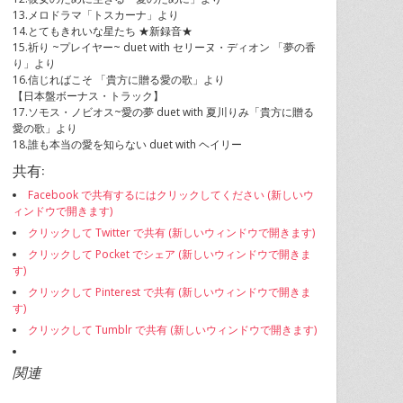
13.メロドラマ「トスカーナ」より
14.とてもきれいな星たち ★新録音★
15.祈り ~プレイヤー~ duet with セリーヌ・ディオン 「夢の香
り」より
16.信じればこそ 「貴方に贈る愛の歌」より
【日本盤ボーナス・トラック】
17.ソモス・ノビオス~愛の夢 duet with 夏川りみ「貴方に贈る
愛の歌」より
18.誰も本当の愛を知らない duet with ヘイリー
共有:
Facebook で共有するにはクリックしてください (新しいウ
ィンドウで開きます)
クリックして Twitter で共有 (新しいウィンドウで開きます)
クリックして Pocket でシェア (新しいウィンドウで開きま
す)
クリックして Pinterest で共有 (新しいウィンドウで開きま
す)
クリックして Tumblr で共有 (新しいウィンドウで開きます)
関連